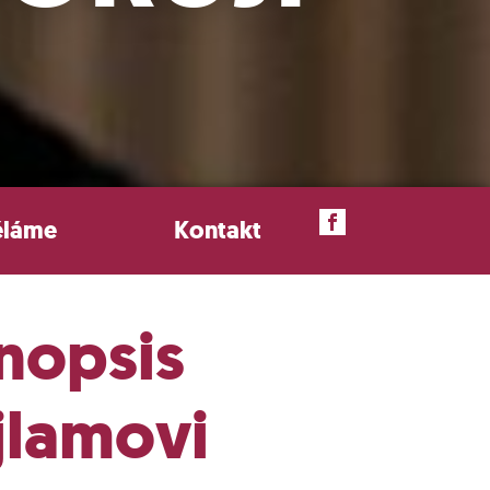
ěláme
Kontakt
inopsis
ajlamovi