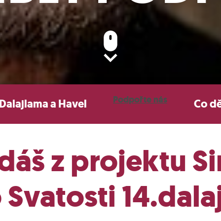
Podpořte nás
Dalajlama a Havel
Co d
dáš z projektu S
 Svatosti 14.dal