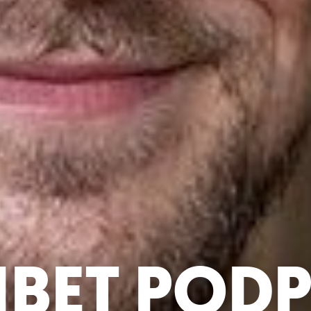
TIBET POD