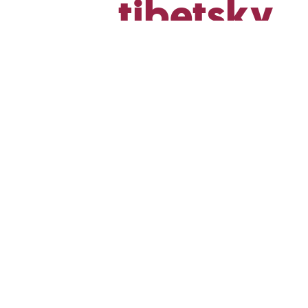
tibetsky
Přidáno
2/7/2025
David Gardáš je sinolog a analyti
a globalizace se zřetelem na finančn
studiím tamního jazyka a reálií na U