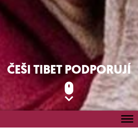
ČEŠI TIBET PODPORUJÍ