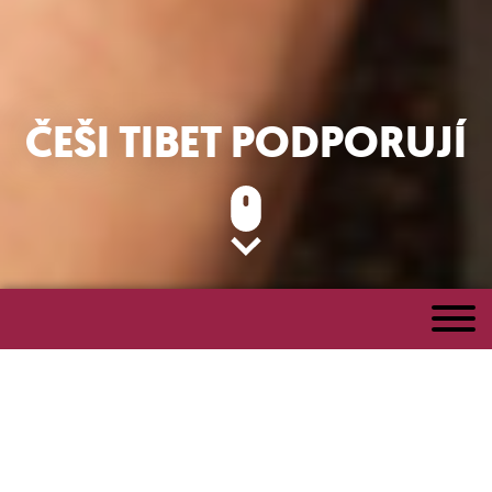
ČEŠI TIBET PODPORUJÍ
Připravujeme vydání knihy,
která připomíná 1. návštěvu